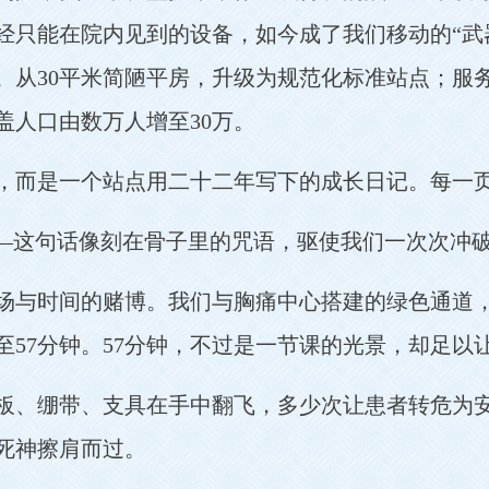
只能在院内见到的设备，如今成了我们移动的“武器
次。从30平米简陋平房，升级为规范化标准站点；
盖人口由数万人增至30万。
，而是一个站点用二十二年写下的成长日记。每一
——这句话像刻在骨子里的咒语，驱使我们一次次冲
场与时间的赌博。我们与胸痛中心搭建的绿色通道，让
至57分钟。57分钟，不过是一节课的光景，却足以
板、绷带、支具在手中翻飞，多少次让患者转危为
死神擦肩而过。