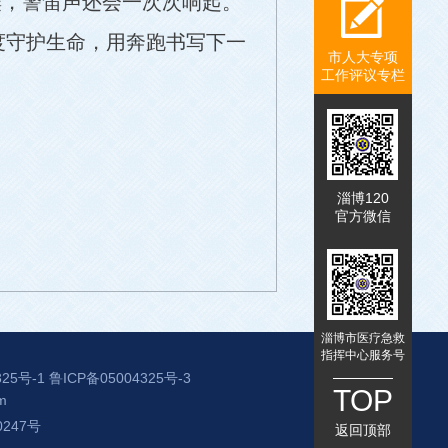
璨，警笛声还会一次次响起。
度守护生命，用奔跑书写下一
市人大专项
工作评议专栏
淄博120
官方微信
淄博市医疗急救
指挥中心服务号
325号-1
鲁ICP备05004325号-3
TOP
m
0247号
返回顶部