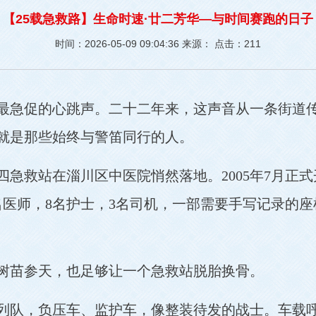
【25载急救路】生命时速·廿二芳华—与时间赛跑的日子
时间：2026-05-09 09:04:36
来源：
点击：
211
最急促的心跳声。二十二年来，这声音从一条街道
就是那些始终与警笛同行的人。
十四急救站在淄川区中医院悄然落地。2005年7月正
医师，8名护士，3名司机，一部需要手写记录的座
树苗参天，也足够让一个急救站脱胎换骨。
列队，负压车、监护车，像整装待发的战士。车载