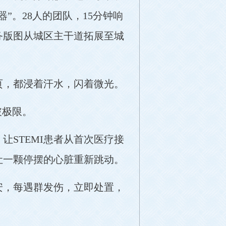
”。28人的团队，15分钟响
服务版图从城区主干道拓展至城
页，都浸着汗水，闪着微光。
破极限。
STEMI患者从首次医疗接
让一颗停摆的心脏重新跳动。
安，每遇群发伤，立即处置，