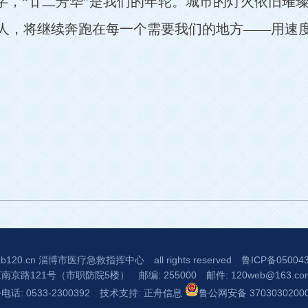
名字，“廿二芳华”是我们的年轮。城市的灯火依旧璀
人，将继续奔跑在每一个需要我们的地方——用速
b120.cn
淄博市医疗急救指挥中心
all rights reserved
鲁ICP备05004
区南京路121号（市职防院5楼）
邮编: 255000
邮件: 120web@163.co
话: 0533-2300392
技术支持:
正舟信息
鲁公网安备 3703030200